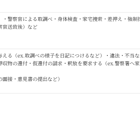
）・警察官による取調べ・身体検査・家宅捜索・差押え・強制
察官送致後）など
与える（ex.取調べの様子を日記につけるなど）・違法・不当
押収物の還付・仮還付の請求・釈放を要求する（ex.警察署へ
の面接・意見書の提出など）