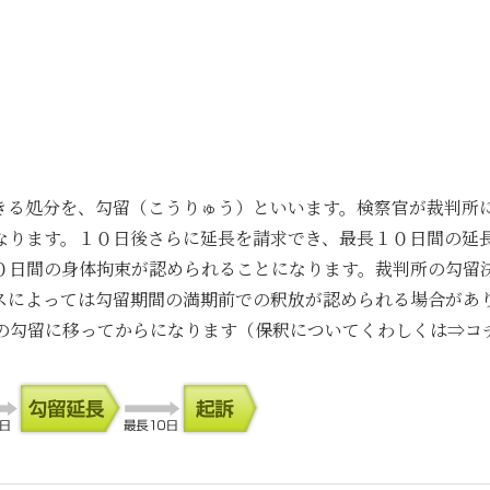
きる処分を、勾留（こうりゅう）といいます。検察官が裁判所
なります。１０日後さらに延長を請求でき、最長１０日間の延
０日間の身体拘束が認められることになります。裁判所の勾留
スによっては勾留期間の満期前での釈放が認められる場合があ
の勾留に移ってからになります（保釈についてくわしくは⇒コ